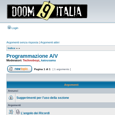
Login
Argomenti senza risposta
|
Argomenti attivi
Indice
»
»
Programmazione A/V
Moderatori:
Technoboyz
,
kaiousama
Pagina
1
di
1
[ 1 argomento ]
Apri un nuovo argomento
Argomenti
Annunci
Suggerimenti per l'uso della sezione
Nessun
messaggio
Argomenti
da
leggere
L'angolo dei Ricordi