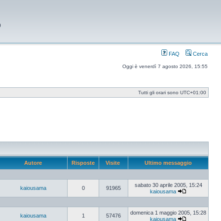
9
FAQ
Cerca
Oggi è venerdì 7 agosto 2026, 15:55
Tutti gli orari sono
UTC+01:00
Autore
Risposte
Visite
Ultimo messaggio
sabato 30 aprile 2005, 15:24
kaiousama
0
91965
kaiousama
Vedi
ultimo
messaggio
domenica 1 maggio 2005, 15:28
kaiousama
1
57476
kaiousama