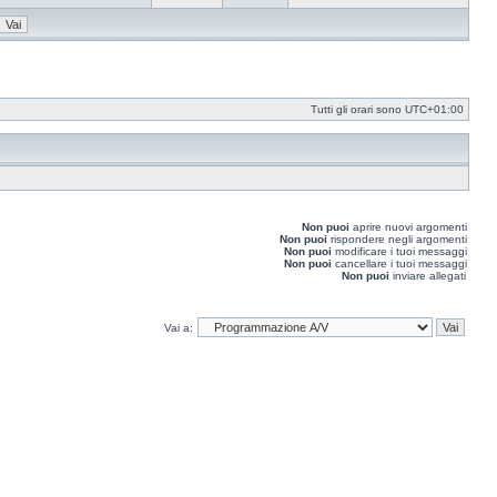
Vedi
ultimo
messaggio
Tutti gli orari sono
UTC+01:00
Non puoi
aprire nuovi argomenti
Non puoi
rispondere negli argomenti
Non puoi
modificare i tuoi messaggi
Non puoi
cancellare i tuoi messaggi
Non puoi
inviare allegati
Vai a: