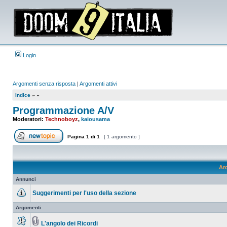
Login
Argomenti senza risposta
|
Argomenti attivi
Indice
»
»
Programmazione A/V
Moderatori:
Technoboyz
,
kaiousama
Pagina
1
di
1
[ 1 argomento ]
Apri un nuovo argomento
Ar
Annunci
Suggerimenti per l'uso della sezione
Nessun
messaggio
Argomenti
da
leggere
L'angolo dei Ricordi