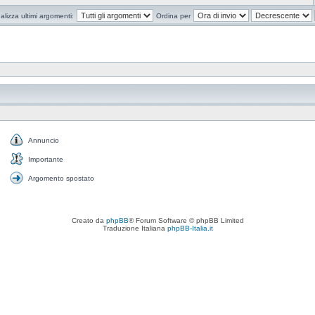
alizza ultimi argomenti:
Ordina per
Annuncio
Annuncio
Importante
Importante
Argomento spostato
Argomento
spostato
Creato da
phpBB
® Forum Software © phpBB Limited
Traduzione Italiana
phpBB-Italia.it