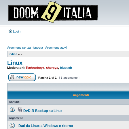
Login
Argomenti senza risposta
|
Argomenti attivi
Indice
»
»
Linux
Moderatori:
Technoboyz
,
sherpya
,
blueseb
Pagina
1
di
1
[ 1 argomento ]
Apri un nuovo argomento
Argomenti
Annunci
DvD-R Backup su Linux
Nessun
Allegato(i)
messaggio
Argomenti
da
leggere
Dati da Linux a Windows e ritorno