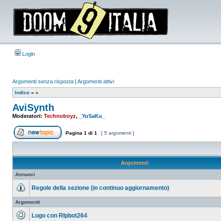
Login
Argomenti senza risposta
|
Argomenti attivi
Indice
»
»
AviSynth
Moderatori:
Technoboyz
,
_YuSaKu_
Pagina
1
di
1
[ 5 argomenti ]
Apri un nuovo argomento
Argomenti
Annunci
Regole della sezione (in continuo aggiornamento)
Nessun
messaggio
Argomenti
da
leggere
Logo con RIpbot264