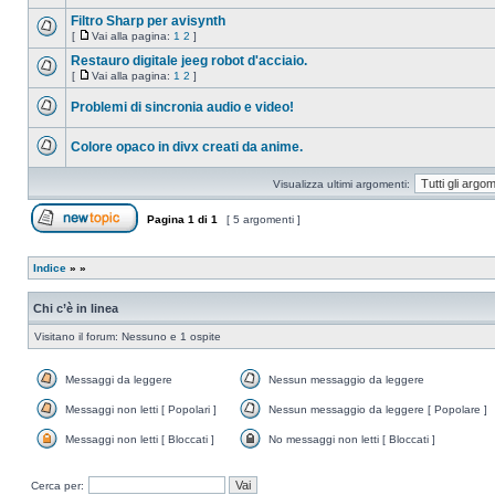
Nessun
messaggio
Filtro Sharp per avisynth
da
[
Vai alla pagina:
1
2
]
leggere
Nessun
Vai
messaggio
alla
Restauro digitale jeeg robot d'acciaio.
da
pagina
[
Vai alla pagina:
1
2
]
leggere
Nessun
Vai
messaggio
alla
Problemi di sincronia audio e video!
da
pagina
leggere
Nessun
messaggio
Colore opaco in divx creati da anime.
da
leggere
Nessun
messaggio
Visualizza ultimi argomenti:
da
leggere
Pagina
1
di
1
[ 5 argomenti ]
Apri un nuovo argomento
Indice
»
»
Chi c’è in linea
Visitano il forum: Nessuno e 1 ospite
Messaggi da leggere
Nessun messaggio da leggere
Messaggi
Nessun
da
messaggio
Messaggi non letti [ Popolari ]
Nessun messaggio da leggere [ Popolare ]
leggere
da
Messaggi
Nessun
leggere
non
messaggio
Messaggi non letti [ Bloccati ]
No messaggi non letti [ Bloccati ]
letti
da
Messaggi
No
[
leggere
non
messaggi
Popolari
[
letti
non
Cerca per:
]
Popolare
[
letti