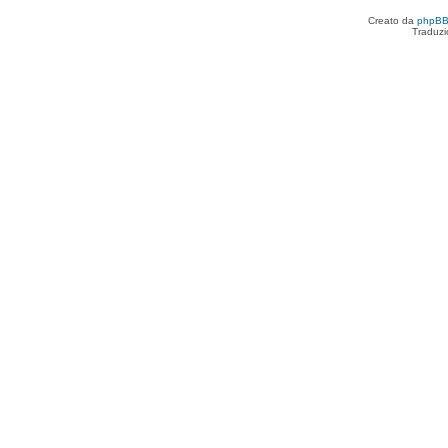
]
Bloccati
[
]
Bloccati
Creato da
phpB
]
Traduzi