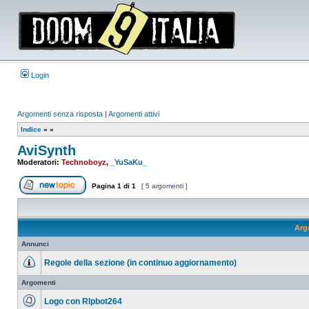
Login
Argomenti senza risposta
|
Argomenti attivi
Indice
»
»
AviSynth
Moderatori:
Technoboyz
,
_YuSaKu_
Pagina
1
di
1
[ 5 argomenti ]
Apri un nuovo argomento
Arg
Annunci
Regole della sezione (in continuo aggiornamento)
Nessun
messaggio
Argomenti
da
leggere
Logo con RIpbot264