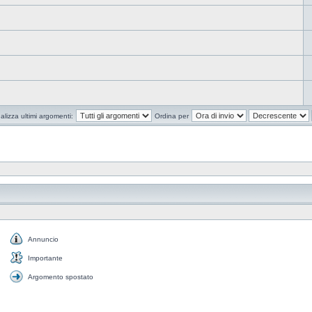
alizza ultimi argomenti:
Ordina per
Annuncio
Annuncio
Importante
Importante
Argomento spostato
Argomento
spostato