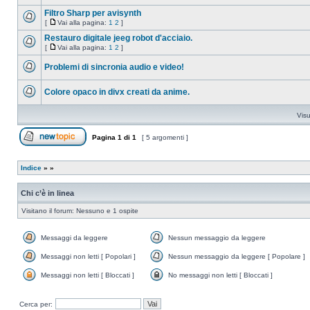
Nessun
messaggio
Filtro Sharp per avisynth
da
[
Vai alla pagina:
1
2
]
leggere
Nessun
Vai
messaggio
alla
Restauro digitale jeeg robot d'acciaio.
da
pagina
[
Vai alla pagina:
1
2
]
leggere
Nessun
Vai
messaggio
alla
Problemi di sincronia audio e video!
da
pagina
leggere
Nessun
messaggio
Colore opaco in divx creati da anime.
da
leggere
Nessun
messaggio
Visu
da
leggere
Pagina
1
di
1
[ 5 argomenti ]
Apri un nuovo argomento
Indice
»
»
Chi c’è in linea
Visitano il forum: Nessuno e 1 ospite
Messaggi da leggere
Nessun messaggio da leggere
Messaggi
Nessun
da
messaggio
Messaggi non letti [ Popolari ]
Nessun messaggio da leggere [ Popolare ]
leggere
da
Messaggi
Nessun
leggere
non
messaggio
Messaggi non letti [ Bloccati ]
No messaggi non letti [ Bloccati ]
letti
da
Messaggi
No
[
leggere
non
messaggi
Popolari
[
letti
non
Cerca per:
]
Popolare
[
letti