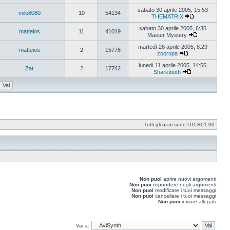
Vedi
ultimo
sabato 30 aprile 2005, 15:53
milo8080
10
54134
messaggio
THEMATRIX
Vedi
ultimo
sabato 30 aprile 2005, 6:35
matteios
11
41019
messaggio
Master Mystery
Vedi
ultimo
martedì 26 aprile 2005, 8:29
matteios
2
15776
messaggio
zooropa
Vedi
ultimo
lunedì 11 aprile 2005, 14:56
Zat
2
17742
messaggio
Sharktooth
Vedi
ultimo
messaggio
Tutti gli orari sono
UTC+01:00
Non puoi
aprire nuovi argomenti
Non puoi
rispondere negli argomenti
Non puoi
modificare i tuoi messaggi
Non puoi
cancellare i tuoi messaggi
Non puoi
inviare allegati
Vai a: