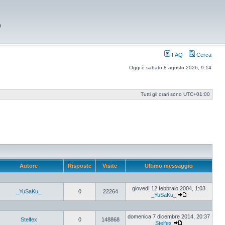
9
FAQ
Cerca
Oggi è sabato 8 agosto 2026, 9:14
Tutti gli orari sono
UTC+01:00
Autore
Risposte
Visite
Ultimo messaggio
giovedì 12 febbraio 2004, 1:03
_YuSaKu_
0
22264
_YuSaKu_
Vedi
ultimo
messaggio
domenica 7 dicembre 2014, 20:37
Stelfex
0
148868
Stelfex