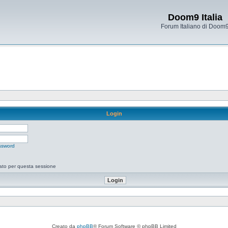
Doom9 Italia
Forum Italiano di Doom
Login
ssword
tato per questa sessione
Creato da
phpBB
® Forum Software © phpBB Limited