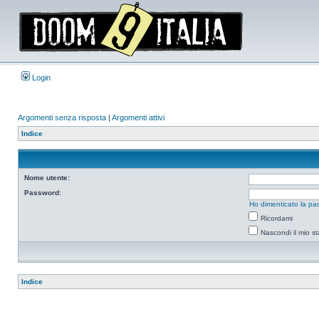
Login
Argomenti senza risposta
|
Argomenti attivi
Indice
Nome utente:
Password:
Ho dimenticato la pa
Ricordami
Nascondi il mio s
Indice