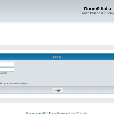
Doom9 Italia
Forum Italiano di Doom
Login
ssword
tato per questa sessione
Creato da
phpBB
® Forum Software © phpBB Limited