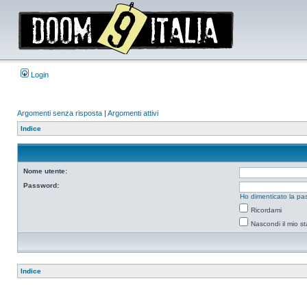
Login
Argomenti senza risposta
|
Argomenti attivi
Indice
Nome utente:
Password:
Ho dimenticato la pa
Ricordami
Nascondi il mio s
Indice