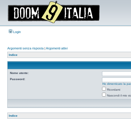
Login
Argomenti senza risposta
|
Argomenti attivi
Indice
Nome utente:
Password:
Ho dimenticato la pa
Ricordami
Nascondi il mio s
Indice