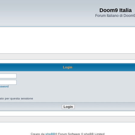
Doom9 Italia
Forum Italiano di Doom
Login
ssword
tato per questa sessione
Creato da
phpBB
® Forum Software © phpBB Limited