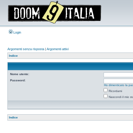
Login
Argomenti senza risposta
|
Argomenti attivi
Indice
Nome utente:
Password:
Ho dimenticato la pa
Ricordami
Nascondi il mio s
Indice