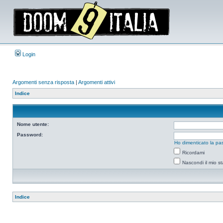
Login
Argomenti senza risposta
|
Argomenti attivi
Indice
Nome utente:
Password:
Ho dimenticato la pa
Ricordami
Nascondi il mio s
Indice