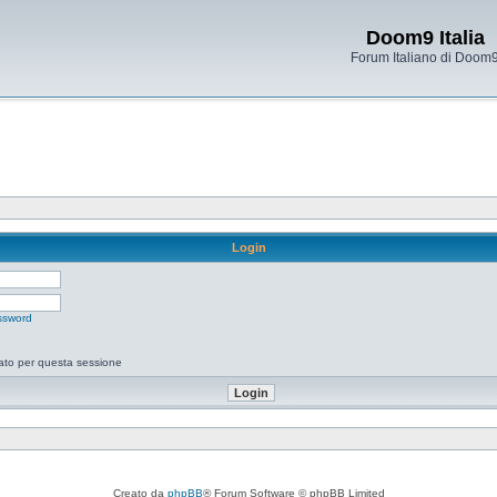
Doom9 Italia
Forum Italiano di Doom
Login
ssword
tato per questa sessione
Creato da
phpBB
® Forum Software © phpBB Limited