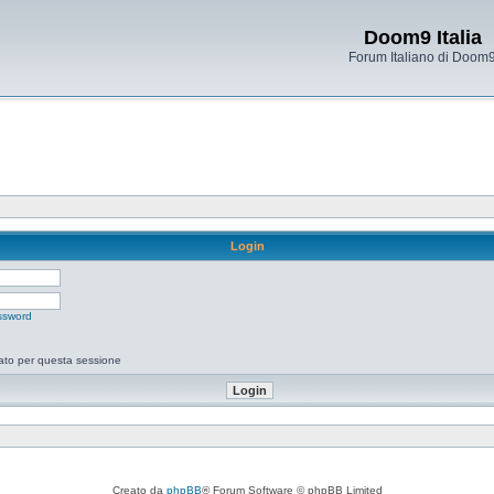
Doom9 Italia
Forum Italiano di Doom
Login
ssword
tato per questa sessione
Creato da
phpBB
® Forum Software © phpBB Limited