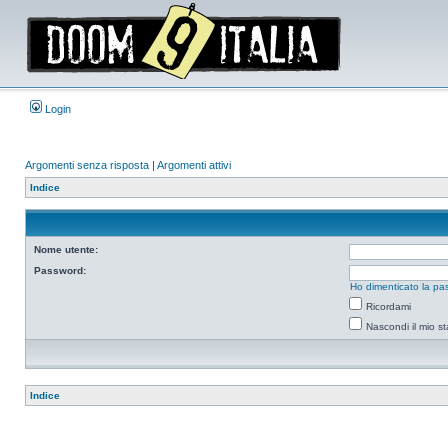
Login
Argomenti senza risposta
|
Argomenti attivi
Indice
Nome utente:
Password:
Ho dimenticato la pa
Ricordami
Nascondi il mio s
Indice