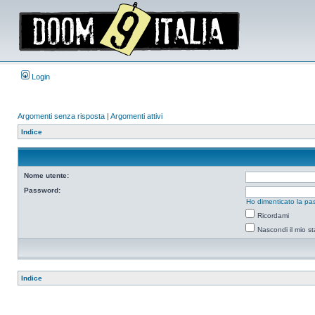
Login
Argomenti senza risposta
|
Argomenti attivi
Indice
Nome utente:
Password:
Ho dimenticato la pa
Ricordami
Nascondi il mio s
Indice