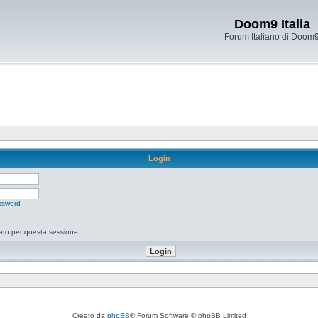
Doom9 Italia
Forum Italiano di Doom
Login
ssword
tato per questa sessione
Creato da
phpBB
® Forum Software © phpBB Limited