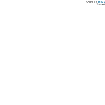
Creato da
phpB
Traduzi