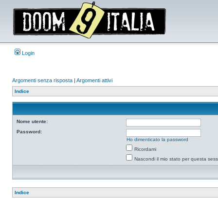
Login
Argomenti senza risposta
|
Argomenti attivi
Indice
Nome utente:
Password:
Ho dimenticato la password
Ricordami
Nascondi il mio stato per questa ses
Indice