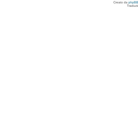
Creato da
phpB
Traduzi