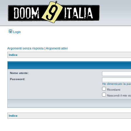
Login
Argomenti senza risposta
|
Argomenti attivi
Indice
Nome utente:
Password:
Ho dimenticato la pa
Ricordami
Nascondi il mio s
Indice