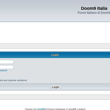
Doom9 Italia
Forum Italiano di Doom
Login
ssword
tato per questa sessione
Creato da
phpBB
® Forum Software © phpBB Limited