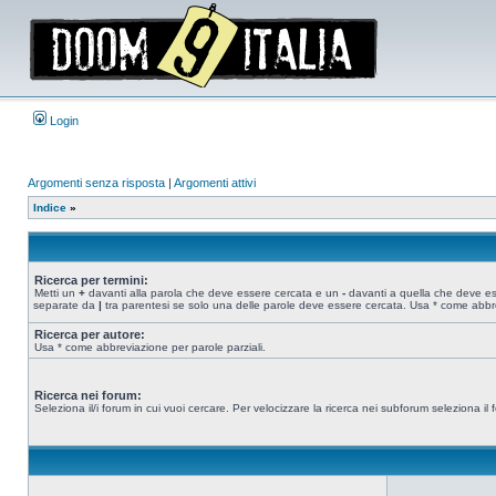
Login
Argomenti senza risposta
|
Argomenti attivi
Indice
»
Ricerca per termini:
Metti un
+
davanti alla parola che deve essere cercata e un
-
davanti a quella che deve esse
separate da
|
tra parentesi se solo una delle parole deve essere cercata. Usa * come abbre
Ricerca per autore:
Usa * come abbreviazione per parole parziali.
Ricerca nei forum:
Seleziona il/i forum in cui vuoi cercare. Per velocizzare la ricerca nei subforum seleziona il f