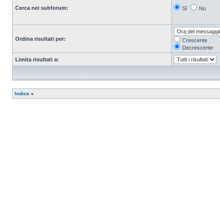
Cerca nei subforum:
Sì
No
Ordina risultati per:
Crescente
Decrescente
Limita risultati a:
Indice
»