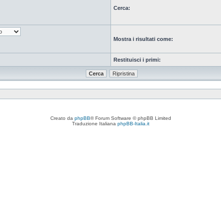
Cerca:
Mostra i risultati come:
Restituisci i primi:
Creato da
phpBB
® Forum Software © phpBB Limited
Traduzione Italiana
phpBB-Italia.it