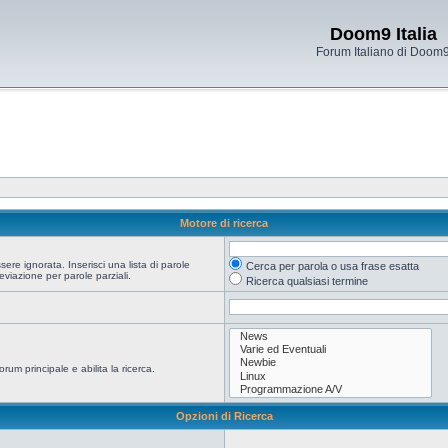
Doom9 Italia
Forum Italiano di Doom
Motore di ricerca
re ignorata. Inserisci una lista di parole
Cerca per parola o usa frase esatta
viazione per parole parziali.
Ricerca qualsiasi termine
orum principale e abilita la ricerca.
Opzioni di Ricerca