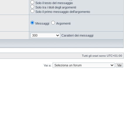
Solo il testo del messaggio
Solo tra i titoli degli argomenti
Solo il primo messaggio dell’argomento
Messaggi
Argomenti
Caratteri dei messaggi
Tutti gli orari sono
UTC+01:00
Vai a: