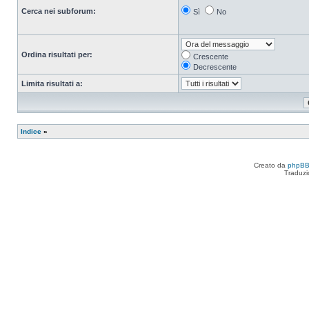
Cerca nei subforum:
Sì
No
Ordina risultati per:
Crescente
Decrescente
Limita risultati a:
Indice
»
Creato da
phpB
Traduzi