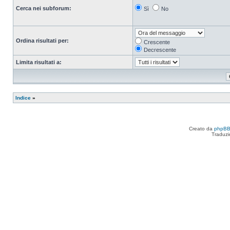
Cerca nei subforum:
Sì
No
Ordina risultati per:
Crescente
Decrescente
Limita risultati a:
Indice
»
Creato da
phpB
Traduzi