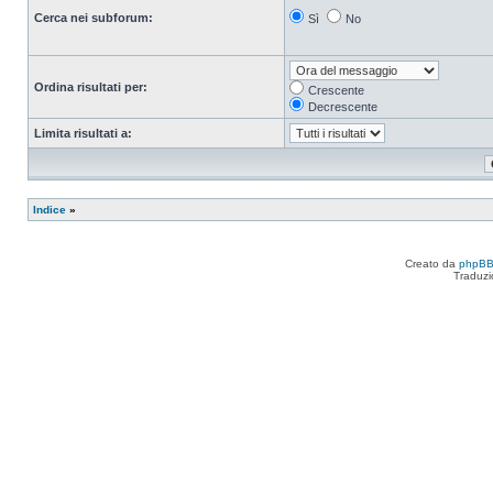
Cerca nei subforum:
Sì
No
Ordina risultati per:
Crescente
Decrescente
Limita risultati a:
Indice
»
Creato da
phpB
Traduzi