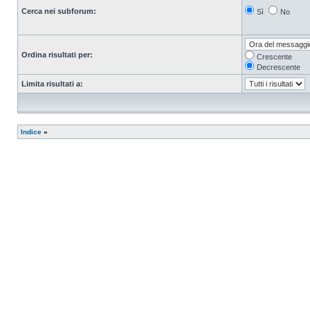
Cerca nei subforum:
Sì
No
Ordina risultati per:
Crescente
Decrescente
Limita risultati a:
Indice
»