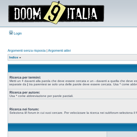
Login
Argomenti senza risposta
|
Argomenti attivi
Indice
»
Ricerca per termini:
Metti un
+
davanti alla parola che deve essere cercata e un
-
davanti a quella che deve esse
separate da
|
tra parentesi se solo una delle parole deve essere cercata. Usa * come abbre
Ricerca per autore:
Usa * come abbreviazione per parole parziali.
Ricerca nei forum:
Seleziona il/i forum in cui vuoi cercare. Per velocizzare la ricerca nei subforum seleziona il f