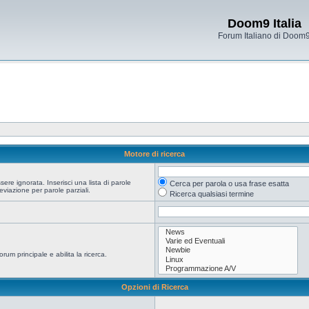
Doom9 Italia
Forum Italiano di Doom
Motore di ricerca
re ignorata. Inserisci una lista di parole
Cerca per parola o usa frase esatta
viazione per parole parziali.
Ricerca qualsiasi termine
orum principale e abilita la ricerca.
Opzioni di Ricerca