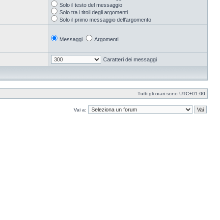
Solo il testo del messaggio
Solo tra i titoli degli argomenti
Solo il primo messaggio dell’argomento
Messaggi
Argomenti
Caratteri dei messaggi
Tutti gli orari sono
UTC+01:00
Vai a: