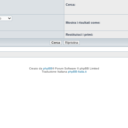
Cerca:
Mostra i risultati come:
Restituisci i primi:
Creato da
phpBB
® Forum Software © phpBB Limited
Traduzione Italiana
phpBB-Italia.it