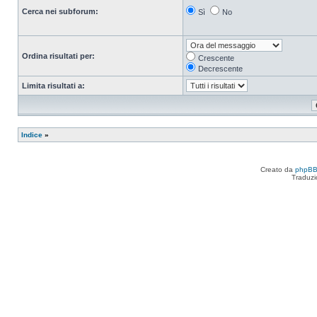
Cerca nei subforum:
Sì
No
Ordina risultati per:
Crescente
Decrescente
Limita risultati a:
Indice
»
Creato da
phpB
Traduzi