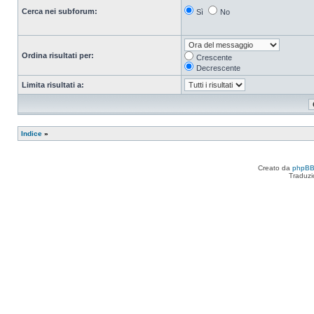
Cerca nei subforum:
Sì
No
Ordina risultati per:
Crescente
Decrescente
Limita risultati a:
Indice
»
Creato da
phpB
Traduzi