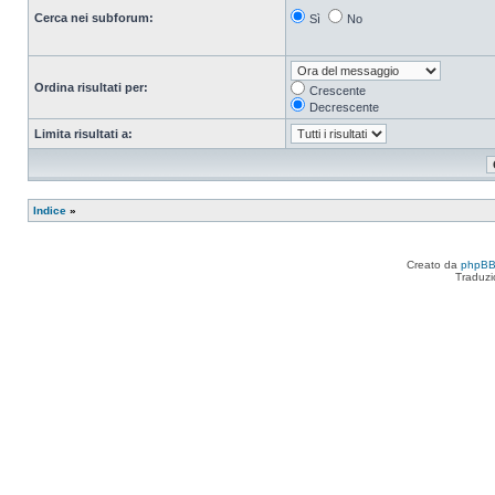
Cerca nei subforum:
Sì
No
Ordina risultati per:
Crescente
Decrescente
Limita risultati a:
Indice
»
Creato da
phpB
Traduzi