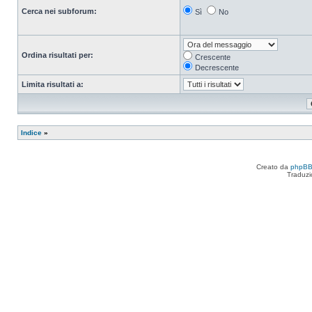
Cerca nei subforum:
Sì
No
Ordina risultati per:
Crescente
Decrescente
Limita risultati a:
Indice
»
Creato da
phpB
Traduzi