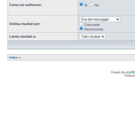
Cerca nei subforum:
Sì
No
Ordina risultati per:
Crescente
Decrescente
Limita risultati a:
Indice
»
Creato da
phpB
Traduzi