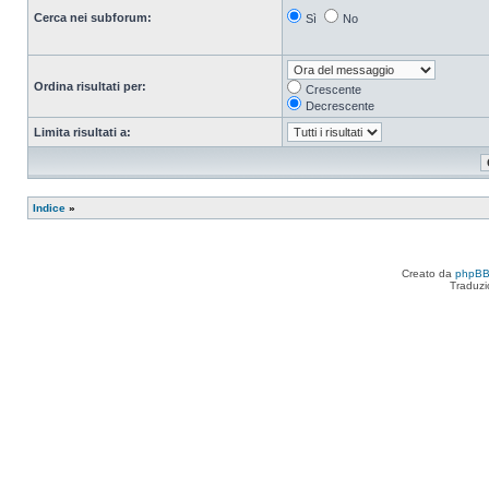
Cerca nei subforum:
Sì
No
Ordina risultati per:
Crescente
Decrescente
Limita risultati a:
Indice
»
Creato da
phpB
Traduzi