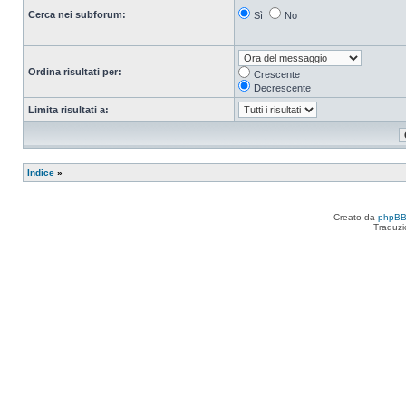
Cerca nei subforum:
Sì
No
Ordina risultati per:
Crescente
Decrescente
Limita risultati a:
Indice
»
Creato da
phpB
Traduzi