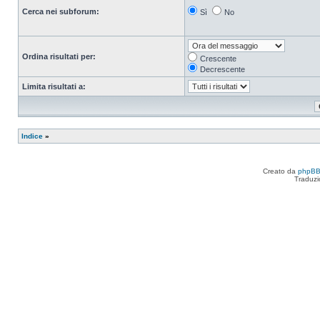
Cerca nei subforum:
Sì
No
Ordina risultati per:
Crescente
Decrescente
Limita risultati a:
Indice
»
Creato da
phpB
Traduzi