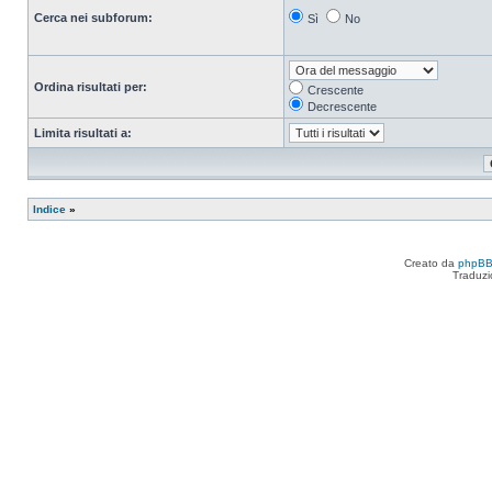
Cerca nei subforum:
Sì
No
Ordina risultati per:
Crescente
Decrescente
Limita risultati a:
Indice
»
Creato da
phpB
Traduzi