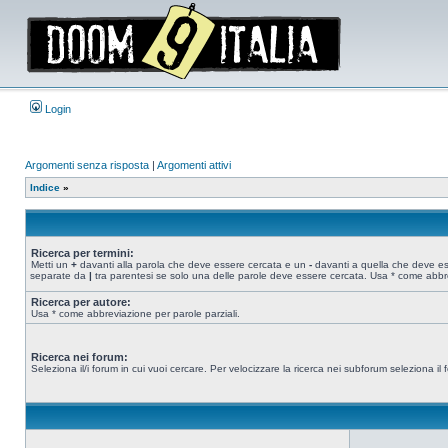
Login
Argomenti senza risposta
|
Argomenti attivi
Indice
»
Ricerca per termini:
Metti un
+
davanti alla parola che deve essere cercata e un
-
davanti a quella che deve esse
separate da
|
tra parentesi se solo una delle parole deve essere cercata. Usa * come abbre
Ricerca per autore:
Usa * come abbreviazione per parole parziali.
Ricerca nei forum:
Seleziona il/i forum in cui vuoi cercare. Per velocizzare la ricerca nei subforum seleziona il f