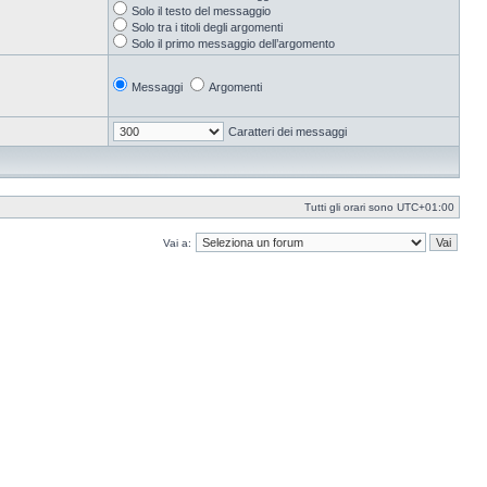
Solo il testo del messaggio
Solo tra i titoli degli argomenti
Solo il primo messaggio dell’argomento
Messaggi
Argomenti
Caratteri dei messaggi
Tutti gli orari sono
UTC+01:00
Vai a: