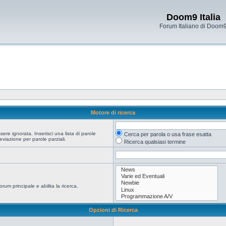
Doom9 Italia
Forum Italiano di Doom
Motore di ricerca
re ignorata. Inserisci una lista di parole
Cerca per parola o usa frase esatta
viazione per parole parziali.
Ricerca qualsiasi termine
orum principale e abilita la ricerca.
Opzioni di Ricerca