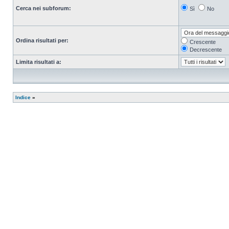
Cerca nei subforum:
Sì
No
Ordina risultati per:
Crescente
Decrescente
Limita risultati a:
Indice
»