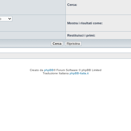
Cerca:
Mostra i risultati come:
Restituisci i primi:
Creato da
phpBB
® Forum Software © phpBB Limited
Traduzione Italiana
phpBB-Italia.it