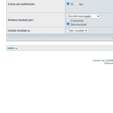
Cerca nei subforum:
Sì
No
Ordina risultati per:
Crescente
Decrescente
Limita risultati a:
Indice
»
Creato da
phpB
Traduzi