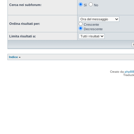
Cerca nei subforum:
Sì
No
Ordina risultati per:
Crescente
Decrescente
Limita risultati a:
Indice
»
Creato da
phpB
Traduzi