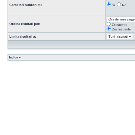
Cerca nei subforum:
Sì
No
Ordina risultati per:
Crescente
Decrescente
Limita risultati a:
Indice
»