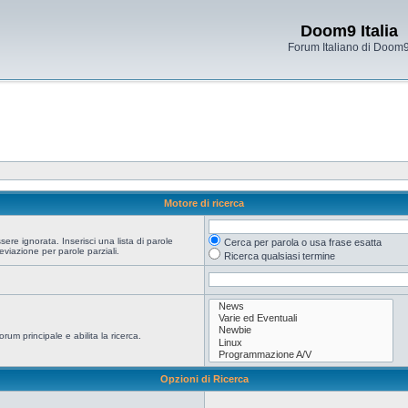
Doom9 Italia
Forum Italiano di Doom
Motore di ricerca
re ignorata. Inserisci una lista di parole
Cerca per parola o usa frase esatta
viazione per parole parziali.
Ricerca qualsiasi termine
orum principale e abilita la ricerca.
Opzioni di Ricerca