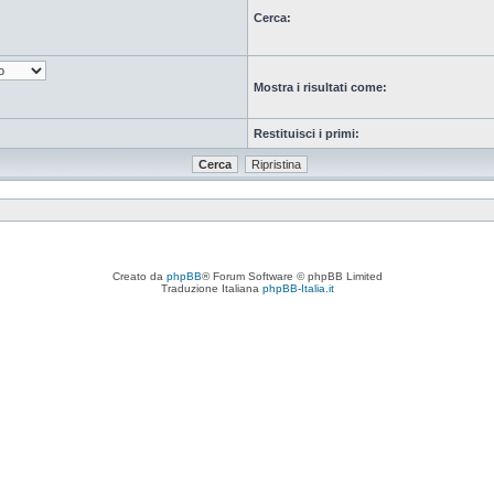
Cerca:
Mostra i risultati come:
Restituisci i primi:
Creato da
phpBB
® Forum Software © phpBB Limited
Traduzione Italiana
phpBB-Italia.it