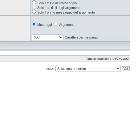
Solo il testo del messaggio
Solo tra i titoli degli argomenti
Solo il primo messaggio dell’argomento
Messaggi
Argomenti
Caratteri dei messaggi
Tutti gli orari sono
UTC+01:00
Vai a: