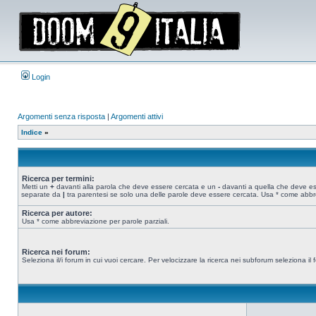
Login
Argomenti senza risposta
|
Argomenti attivi
Indice
»
Ricerca per termini:
Metti un
+
davanti alla parola che deve essere cercata e un
-
davanti a quella che deve esse
separate da
|
tra parentesi se solo una delle parole deve essere cercata. Usa * come abbre
Ricerca per autore:
Usa * come abbreviazione per parole parziali.
Ricerca nei forum:
Seleziona il/i forum in cui vuoi cercare. Per velocizzare la ricerca nei subforum seleziona il f