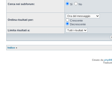
Cerca nei subforum:
Sì
No
Ordina risultati per:
Crescente
Decrescente
Limita risultati a:
Indice
»
Creato da
phpB
Traduzi