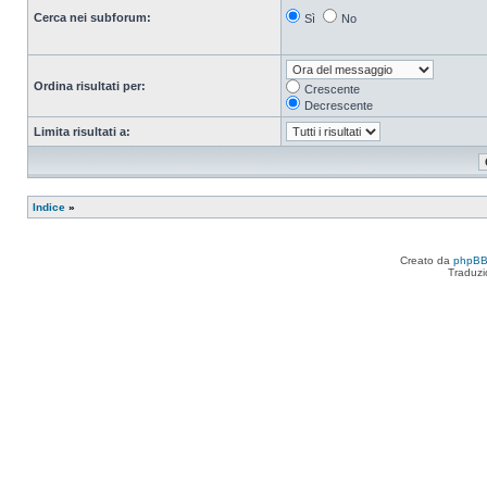
Cerca nei subforum:
Sì
No
Ordina risultati per:
Crescente
Decrescente
Limita risultati a:
Indice
»
Creato da
phpB
Traduzi