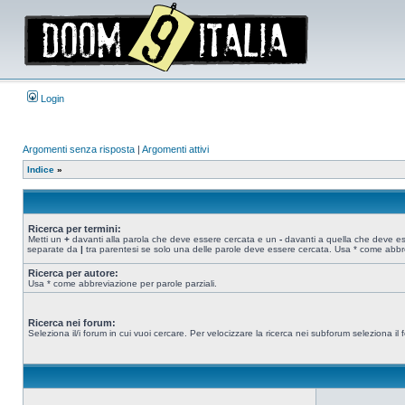
Login
Argomenti senza risposta
|
Argomenti attivi
Indice
»
Ricerca per termini:
Metti un
+
davanti alla parola che deve essere cercata e un
-
davanti a quella che deve esse
separate da
|
tra parentesi se solo una delle parole deve essere cercata. Usa * come abbre
Ricerca per autore:
Usa * come abbreviazione per parole parziali.
Ricerca nei forum:
Seleziona il/i forum in cui vuoi cercare. Per velocizzare la ricerca nei subforum seleziona il f