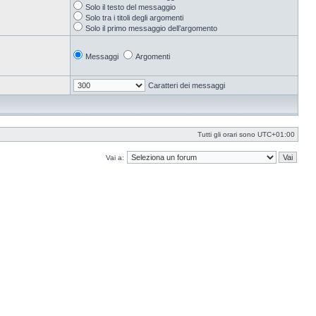
Solo il testo del messaggio
Solo tra i titoli degli argomenti
Solo il primo messaggio dell’argomento
Messaggi
Argomenti
Caratteri dei messaggi
Tutti gli orari sono
UTC+01:00
Vai a: