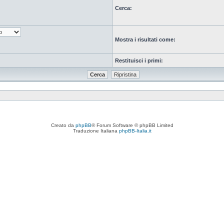
Cerca:
Mostra i risultati come:
Restituisci i primi:
Creato da
phpBB
® Forum Software © phpBB Limited
Traduzione Italiana
phpBB-Italia.it