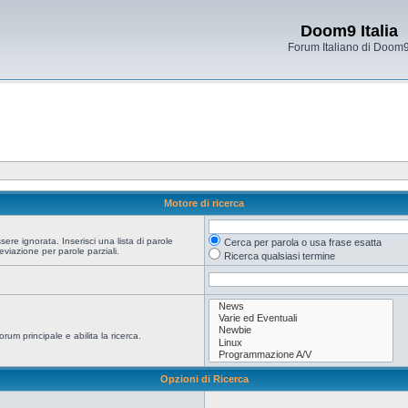
Doom9 Italia
Forum Italiano di Doom
Motore di ricerca
re ignorata. Inserisci una lista di parole
Cerca per parola o usa frase esatta
viazione per parole parziali.
Ricerca qualsiasi termine
orum principale e abilita la ricerca.
Opzioni di Ricerca