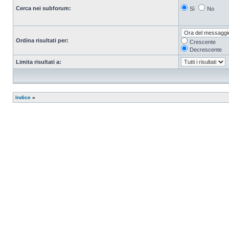
Cerca nei subforum:
Sì
No
Ordina risultati per:
Crescente
Decrescente
Limita risultati a:
Indice
»