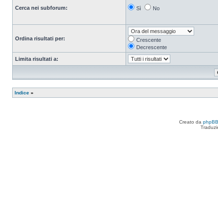
Cerca nei subforum:
Sì
No
Ordina risultati per:
Crescente
Decrescente
Limita risultati a:
Indice
»
Creato da
phpB
Traduzi