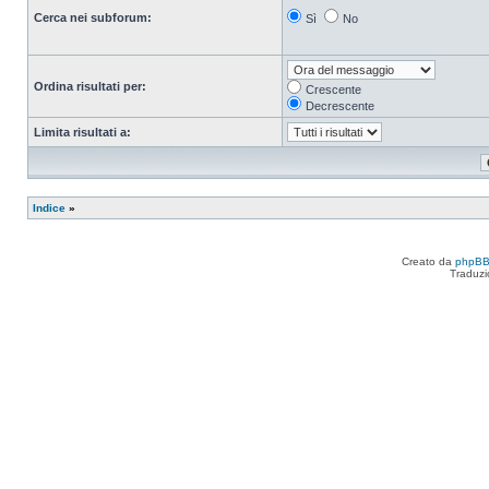
Cerca nei subforum:
Sì
No
Ordina risultati per:
Crescente
Decrescente
Limita risultati a:
Indice
»
Creato da
phpB
Traduzi