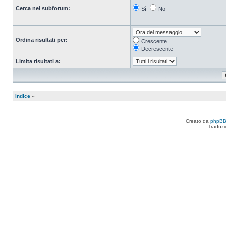
Cerca nei subforum:
Sì
No
Ordina risultati per:
Crescente
Decrescente
Limita risultati a:
Indice
»
Creato da
phpB
Traduzi