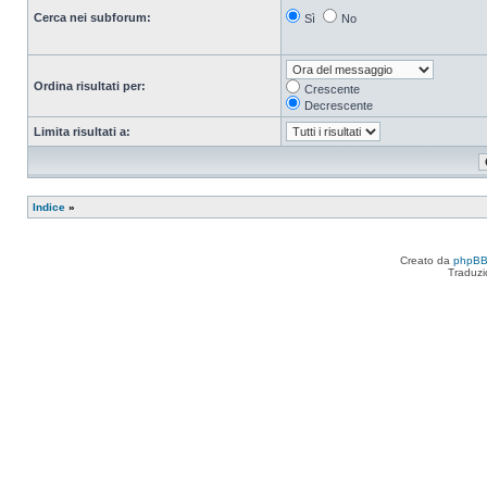
Cerca nei subforum:
Sì
No
Ordina risultati per:
Crescente
Decrescente
Limita risultati a:
Indice
»
Creato da
phpB
Traduzi