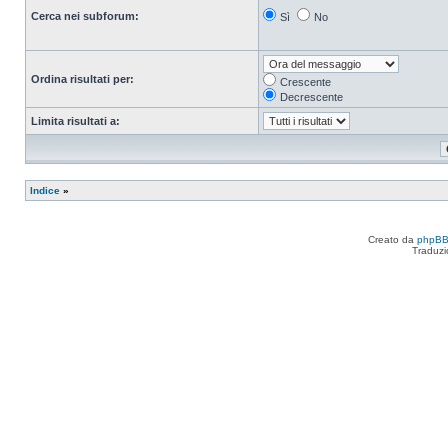
Cerca nei subforum:
Sì
No
Ordina risultati per:
Crescente
Decrescente
Limita risultati a:
Indice
»
Creato da
phpB
Traduzi