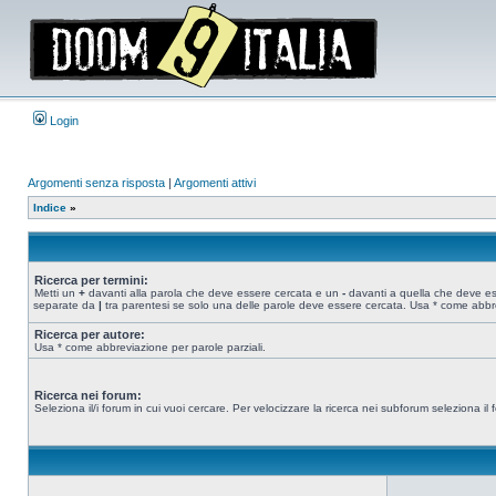
Login
Argomenti senza risposta
|
Argomenti attivi
Indice
»
Ricerca per termini:
Metti un
+
davanti alla parola che deve essere cercata e un
-
davanti a quella che deve esse
separate da
|
tra parentesi se solo una delle parole deve essere cercata. Usa * come abbre
Ricerca per autore:
Usa * come abbreviazione per parole parziali.
Ricerca nei forum:
Seleziona il/i forum in cui vuoi cercare. Per velocizzare la ricerca nei subforum seleziona il f