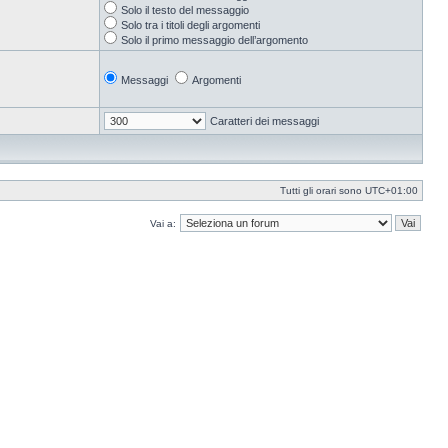
Solo il testo del messaggio
Solo tra i titoli degli argomenti
Solo il primo messaggio dell’argomento
Messaggi
Argomenti
Caratteri dei messaggi
Tutti gli orari sono
UTC+01:00
Vai a: