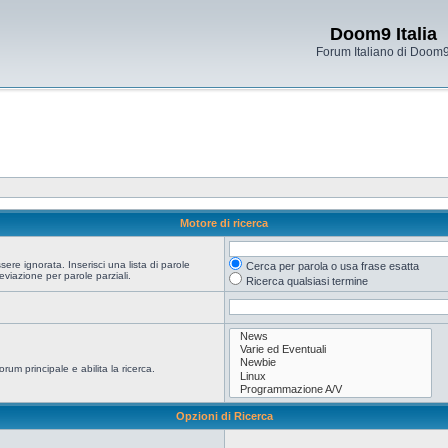
Doom9 Italia
Forum Italiano di Doom
Motore di ricerca
re ignorata. Inserisci una lista di parole
Cerca per parola o usa frase esatta
viazione per parole parziali.
Ricerca qualsiasi termine
orum principale e abilita la ricerca.
Opzioni di Ricerca