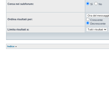
Cerca nei subforum:
Sì
No
Ordina risultati per:
Crescente
Decrescente
Limita risultati a:
Indice
»