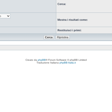
Cerca:
Mostra i risultati come:
Restituisci i primi:
Creato da
phpBB
® Forum Software © phpBB Limited
Traduzione Italiana
phpBB-Italia.it