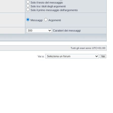
Solo il testo del messaggio
Solo tra i titoli degli argomenti
Solo il primo messaggio dell’argomento
Messaggi
Argomenti
Caratteri dei messaggi
Tutti gli orari sono
UTC+01:00
Vai a: