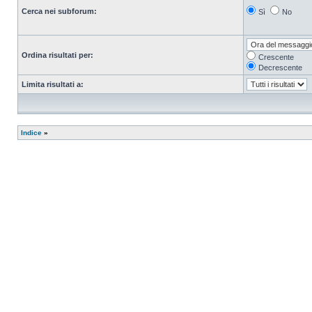
Cerca nei subforum:
Sì
No
Ordina risultati per:
Crescente
Decrescente
Limita risultati a:
Indice
»