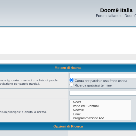
Doom9 Italia
Forum Italiano di Doom
Motore di ricerca
re ignorata. Inserisci una lista di parole
Cerca per parola o usa frase esatta
viazione per parole parziali.
Ricerca qualsiasi termine
orum principale e abilita la ricerca.
Opzioni di Ricerca