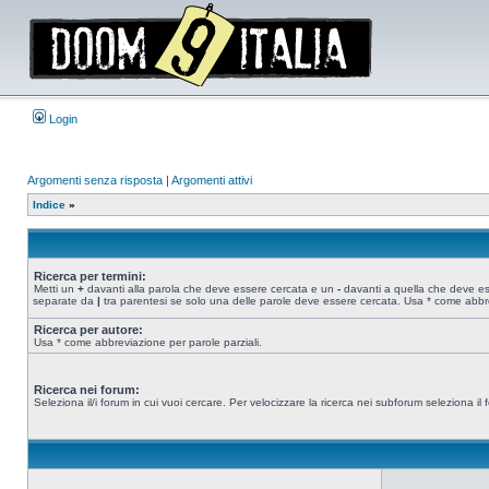
Login
Argomenti senza risposta
|
Argomenti attivi
Indice
»
Ricerca per termini:
Metti un
+
davanti alla parola che deve essere cercata e un
-
davanti a quella che deve esse
separate da
|
tra parentesi se solo una delle parole deve essere cercata. Usa * come abbre
Ricerca per autore:
Usa * come abbreviazione per parole parziali.
Ricerca nei forum:
Seleziona il/i forum in cui vuoi cercare. Per velocizzare la ricerca nei subforum seleziona il f