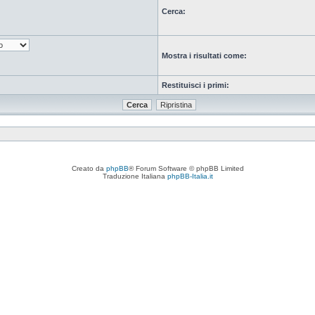
Cerca:
Mostra i risultati come:
Restituisci i primi:
Creato da
phpBB
® Forum Software © phpBB Limited
Traduzione Italiana
phpBB-Italia.it