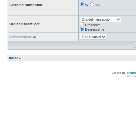
Cerca nei subforum:
Sì
No
Ordina risultati per:
Crescente
Decrescente
Limita risultati a:
Indice
»
Creato da
phpB
Traduzi