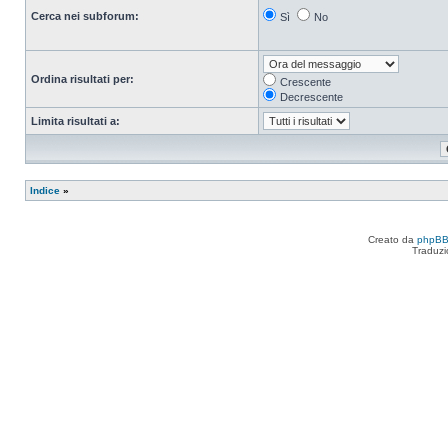
Cerca nei subforum:
Sì
No
Ordina risultati per:
Crescente
Decrescente
Limita risultati a:
Indice
»
Creato da
phpB
Traduzi