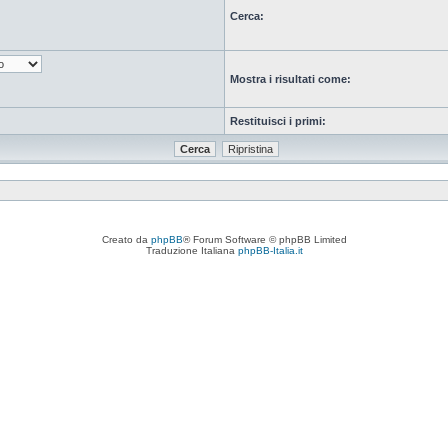
Cerca:
Mostra i risultati come:
Restituisci i primi:
Creato da
phpBB
® Forum Software © phpBB Limited
Traduzione Italiana
phpBB-Italia.it