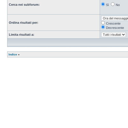
Cerca nei subforum:
Sì
No
Ordina risultati per:
Crescente
Decrescente
Limita risultati a:
Indice
»