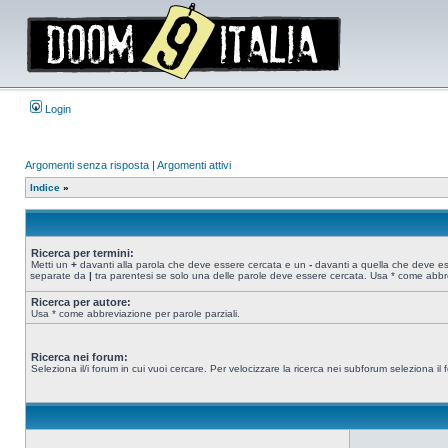
Login
Argomenti senza risposta
|
Argomenti attivi
Indice
»
Ricerca per termini:
Metti un
+
davanti alla parola che deve essere cercata e un
-
davanti a quella che deve esse
separate da
|
tra parentesi se solo una delle parole deve essere cercata. Usa * come abbre
Ricerca per autore:
Usa * come abbreviazione per parole parziali.
Ricerca nei forum:
Seleziona il/i forum in cui vuoi cercare. Per velocizzare la ricerca nei subforum seleziona il f