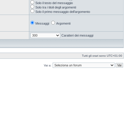
Solo il testo del messaggio
Solo tra i titoli degli argomenti
Solo il primo messaggio dell’argomento
Messaggi
Argomenti
Caratteri dei messaggi
Tutti gli orari sono
UTC+01:00
Vai a: