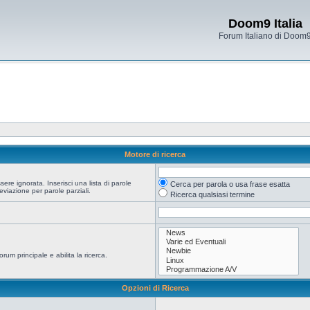
Doom9 Italia
Forum Italiano di Doom
Motore di ricerca
re ignorata. Inserisci una lista di parole
Cerca per parola o usa frase esatta
viazione per parole parziali.
Ricerca qualsiasi termine
orum principale e abilita la ricerca.
Opzioni di Ricerca