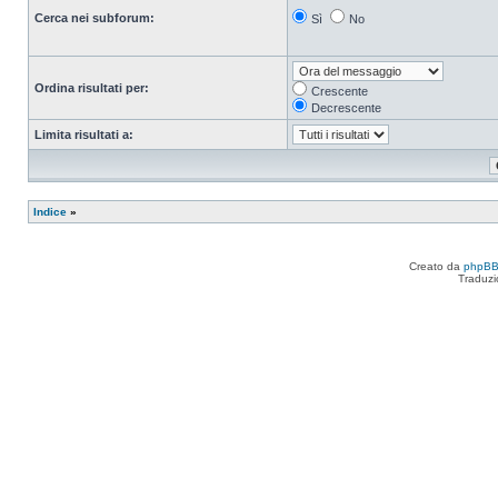
Cerca nei subforum:
Sì
No
Ordina risultati per:
Crescente
Decrescente
Limita risultati a:
Indice
»
Creato da
phpB
Traduzi