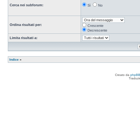
Cerca nei subforum:
Sì
No
Ordina risultati per:
Crescente
Decrescente
Limita risultati a:
Indice
»
Creato da
phpB
Traduzi