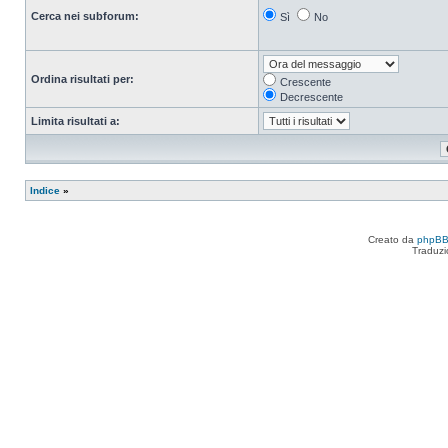
Cerca nei subforum:
Sì
No
Ordina risultati per:
Crescente
Decrescente
Limita risultati a:
Indice
»
Creato da
phpB
Traduzi