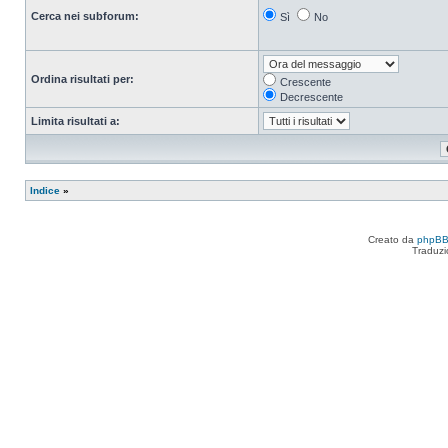
Cerca nei subforum:
Sì
No
Ordina risultati per:
Crescente
Decrescente
Limita risultati a:
Indice
»
Creato da
phpB
Traduzi